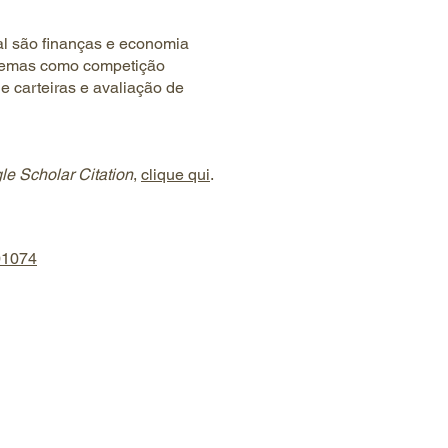
al são finanças e economia
 temas como competição
de carteiras e avaliação de
e Scholar Citation
,
clique qui
.
101074